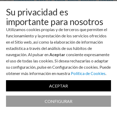
y la
Fundación para la Salud Novo Nordisk España
(FSNN)
, abrirá próximamente sus inscripciones, y queremos
Su privacidad es
invitarte a formar parte de este emocionante proyecto.
importante para nosotros
Nuestro objetivo principal es educar y sensibilizar a las
personas con diabetes sobre la importancia de abandonar el
Utilizamos cookies propias y de terceros que permiten el
sedentarismo y adoptar hábitos alimenticios saludables como
funcionamiento y la prestación de los servicios ofrecidos
piedra angular en el manejo de la misma.
en el Sitio web, así como la elaboración de información
estadística a través del análisis de sus hábitos de
navegación. Al pulsar en
Aceptar
consiente expresamente
¿Por qué unirte a Haciendo Camino?
el uso de todas las cookies. Si desea rechazarlas o adaptar
su configuración, pulse en Configuración de cookies. Puede
obtener más información en nuestra
Política de Cookies
.
Este programa ofrece una oportunidad única para aprender,
ACEPTAR
compartir experiencias y alcanzar tus metas de salud.
Estamos comprometidos en acompañarte en este camino de
transformación personal. Te animamos a estar atento a
CONFIGURAR
nuestras redes sociales y sitio web, donde anunciaremos la
apertura de inscripciones.