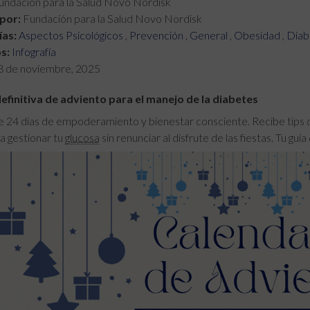
ndación para la Salud Novo Nordisk
por:
Fundación para la Salud Novo Nordisk
as:
Aspectos Psicológicos
,
Prevención
,
General
,
Obesidad
,
Diab
s:
Infografía
8 de noviembre, 2025
definitiva de adviento para el manejo de la diabetes
24 días de empoderamiento y bienestar consciente. Recibe tips d
a gestionar tu
glucosa
sin renunciar al disfrute de las fiestas. Tu guí