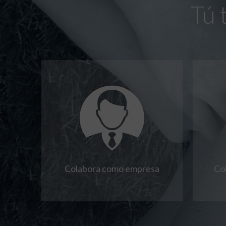
Tú 
Colabora como empresa
Co