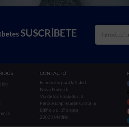
SUSCRÍBETE
@betes
NIDOS
CONTACTO
Fundación para la Salud
ción
Novo Nordisk
Vía de los Poblados, 3
Parque Empresarial Cristalia
a
Edificio 6, 3.ª planta
rensa
28033 Madrid