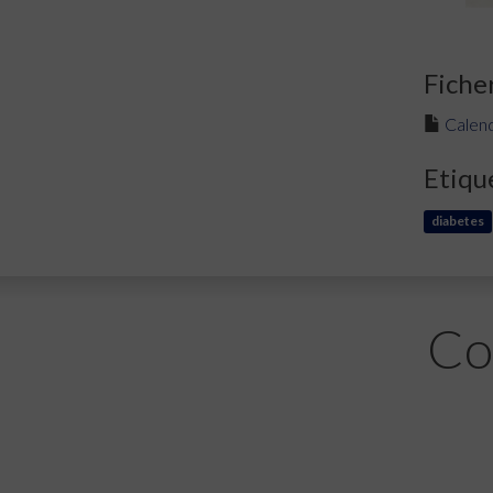
Fiche
Calend
Etiqu
diabetes
Co