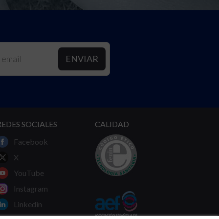
REDES SOCIALES
CALIDAD
Facebook
X
YouTube
Instagram
Linkedin