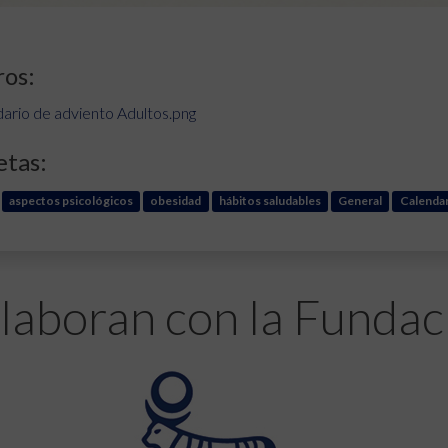
ros:
ario de adviento Adultos.png
etas:
aspectos psicológicos
obesidad
hábitos saludables
General
Calendar
laboran con la Fundac