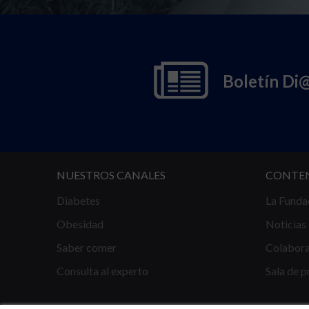
Boletín Di
NUESTROS CANALES
CONTE
Diabetes
La Funda
Obesidad
Noticias
Saber comer
Colabor
Consulta al experto
Sala de p