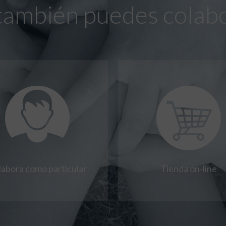
también puedes colab
labora como particular
Tienda on-line