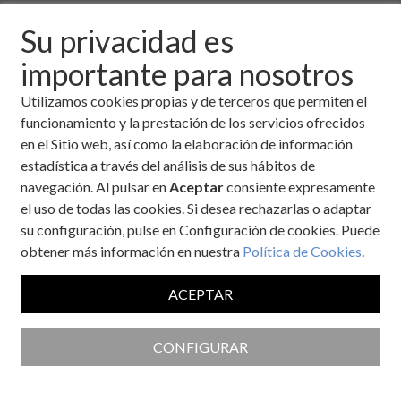
¡Gracias por visibilizar la labor de enfermería en el Día
Su privacidad es
Mundial de la Diabetes!
importante para nosotros
El pasado 14 de noviembre nos marcamos el objetivo
Utilizamos cookies propias y de terceros que permiten el
de
unirnos para dar las gracias a los enfermeros y
funcionamiento y la prestación de los servicios ofrecidos
enfermeras
por cuidar de las personas con diabetes en un
en el Sitio web, así como la elaboración de información
año especialmente complicado para la sanidad. Entre todos,
estadística a través del análisis de sus hábitos de
sumamos
más de 1.600 menciones al hashtag
navegación. Al pulsar en
Aceptar
consiente expresamente
#EnfermeríaMarcaLaDiferencia
y llegamos a más de 2
el uso de todas las cookies. Si desea rechazarlas o adaptar
millones de personas.
su configuración, pulse en Configuración de cookies. Puede
obtener más información en nuestra
Política de Cookies
.
ACEPTAR
CONFIGURAR