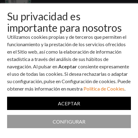
Su privacidad es
importante para nosotros
Utilizamos cookies propias y de terceros que permiten el
funcionamiento y la prestación de los servicios ofrecidos
en el Sitio web, así como la elaboración de información
*
El contenido de esta página es de información general y en
estadística a través del análisis de sus hábitos de
ningún caso debe sustituir el tratamiento ni las
navegación. Al pulsar en
Aceptar
consiente expresamente
recomendaciones de su médico.
el uso de todas las cookies. Si desea rechazarlas o adaptar
su configuración, pulse en Configuración de cookies. Puede
obtener más información en nuestra
Política de Cookies
.
© 2020 Fundación para la Salud Novo Nordisk. Todos los derechos
reservados
ACEPTAR
Condiciones generales de uso
Política de Privacidad
Política de
CONFIGURAR
cookies
Diseño y desarrollo Sector04