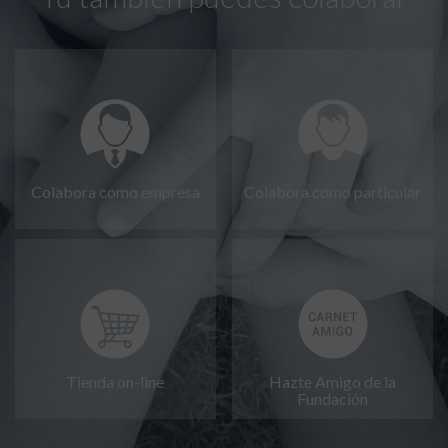
Colabora como empresa
Colabora como particular
Tienda on-line
Hazte Amigo de la
Fundación