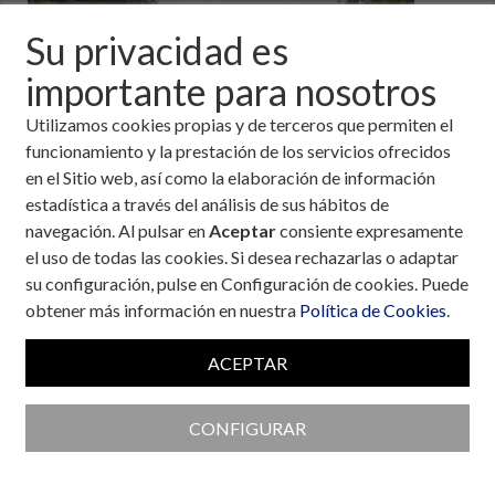
queda
Su privacidad es
nada
para el
importante para nosotros
13 de
Utilizamos cookies propias y de terceros que permiten el
funcionamiento y la prestación de los servicios ofrecidos
en el Sitio web, así como la elaboración de información
estadística a través del análisis de sus hábitos de
navegación. Al pulsar en
Aceptar
consiente expresamente
noviembre, día en el que junto la Asociación Diabetes Madrid
el uso de todas las cookies. Si desea rechazarlas o adaptar
volveremos a teñir las calles de la capital con la
9ª Carrera y
su configuración, pulse en Configuración de cookies. Puede
Caminata Popular por la Diabetes y ExpoDiabetes.
obtener más información en nuestra
Política de Cookies
.
Un evento deportivo y solidario que, desde hace más de 8
años, organizamos para teñir de azul y poner en el lugar que
ACEPTAR
merecen a las personas que conviven con la patología. Es una
cita anual imprescindible para las personas con diabetes,
CONFIGURAR
familiares, amigos y un importante número de corredores que
nos apoyan y se suman a esta celebración. Este año volverá a
estar dedicada al acceso a la educación diabetológica, y lo