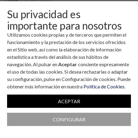
Categorías:
Niños y adolescentes
Su privacidad es
El punto de vista de los niños que
importante para nosotros
participaron en los campamentos
Utilizamos cookies propias y de terceros que permiten el
de verano de 2006
funcionamiento y la prestación de los servicios ofrecidos
en el Sitio web, así como la elaboración de información
En el III Congreso de la
estadística a través del análisis de sus hábitos de
Federación Española de
navegación. Al pulsar en
Aceptar
consiente expresamente
Diabetes se comunicaron los
el uso de todas las cookies. Si desea rechazarlas o adaptar
resultados de un estudio,
su configuración, pulse en Configuración de cookies. Puede
promovido por la Fundación
obtener más información en nuestra
Política de Cookies
.
para la Diabetes, en el que
participaron más de 400 niños
ACEPTAR
y adolescentes con diabetes
tipo-1, entre 6 y 16 años de
edad, residentes en diez comunidades autónomas. Se llevó a
CONFIGURAR
cabo coincidiendo con la celebración de 18 colonias de
verano organizadas por asociaciones de diabéticos de toda