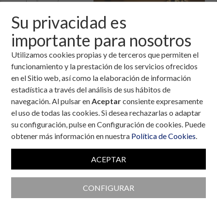
cumpleaños, así como en
cualquier otra
Su privacidad es
celebración a lo largo del
importante para nosotros
año, se reúnen en la
mesa grandes
Utilizamos cookies propias y de terceros que permiten el
cantidades de alimento,
funcionamiento y la prestación de los servicios ofrecidos
seguramente algo más
en el Sitio web, así como la elaboración de información
de lo que cualquier
estadística a través del análisis de sus hábitos de
organismo pueda
navegación. Al pulsar en
Aceptar
consiente expresamente
necesitar. El resultado es claro, acumular algo más de peso de
el uso de todas las cookies. Si desea rechazarlas o adaptar
lo deseado.
su configuración, pulse en Configuración de cookies. Puede
Este puede ser el pensamiento de la mayor parte de la
obtener más información en nuestra
Política de Cookies
.
población. En cambio, las personas con diabetes también se
fijan en el efecto de estas comidas sobre sus glucemias. No
ACEPTAR
siempre es fácil adaptar las dosis de
insulina
a este tipo de
comidas, calcular la cantidad de
hidratos de carbono
y evitar
CONFIGURAR
inoportunos cambios de la
glucemia
que hagan que la digestión
se convierta en demasiado pesada…