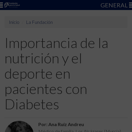
GENERAL
Inicio
La Fundación
Importancia de la
nutrición y el
deporte en
pacientes con
Diabetes
Por: Ana Ruíz Andreu
Médico de familia. Los Alcázares (Murcia)