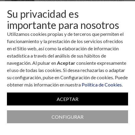
Temas:
Alimentación / Nutrición
,
Deporte
Su privacidad es
Fecha:
24 de octubre, 2019
importante para nosotros
La época moderna, ha traído como consecuencia un estilo de
Utilizamos cookies propias y de terceros que permiten el
vida más sedentario, con un aumento de patologías de
funcionamiento y la prestación de los servicios ofrecidos
carácter metabólico, entre las que destaca por su mayor
en el Sitio web, así como la elaboración de información
prevalencia
la diabetes mellitus 2 (DM2). Los factores
estadística a través del análisis de sus hábitos de
implicados en su parición son múltiples, pero el más
navegación. Al pulsar en
Aceptar
consiente expresamente
importante es la obesidad central (grasa intraabdominal, que
el uso de todas las cookies. Si desea rechazarlas o adaptar
se correlaciona con el perímetro de cintura, varón 102cm,
su configuración, pulse en Configuración de cookies. Puede
mujer 88cm), y la inactividad física.
obtener más información en nuestra
Política de Cookies
.
Actualmente la mayoría de los casos de DM2 ocurren en un
contexto de estilo de vida occidental, con dietas ricas en
ACEPTAR
grasas, azúcares y sedentarismo, dando lugar a obesidad.
CONFIGURAR
Obesidad->
resistencia a la insulina
->
hiperinsulinemia compensadora-> insuficiencia
células beta pancreáticas
-> DM2.