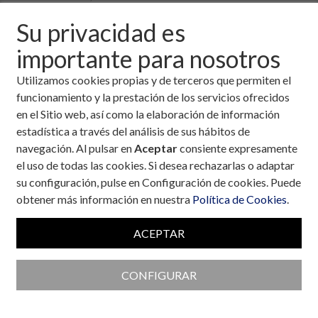
Su privacidad es
Perfiles de los países sobre la
diabetes, 2016
importante para nosotros
El objetivo de estos perfiles de países elaborados por la
Utilizamos cookies propias y de terceros que permiten el
Organización Mundial de la Salud
es sintetizar en un
funcionamiento y la prestación de los servicios ofrecidos
documento de referencia la situación nacional en cuanto a
en el Sitio web, así como la elaboración de información
prevención y control de la diabetes.
estadística a través del análisis de sus hábitos de
navegación. Al pulsar en
Aceptar
consiente expresamente
Cada perfil incluye datos sobre la
prevalencia
y tendencias;
el uso de todas las cookies. Si desea rechazarlas o adaptar
mortalidad, factores de riesgo; disponibilidad de planes
su configuración, pulse en Configuración de cookies. Puede
nacionales de lucha contra la diabetes; vigilancia; políticas de
obtener más información en nuestra
Política de Cookies
.
prevención y tratamiento; medicamentos disponibles;
técnicas y procedimientos básicos.
ACEPTAR
Descargar el Perfil de España sobre
diabetes:
CONFIGURAR
Organización Mundial de la Salud – Perfil de
España sobre diabetes, 2016
.