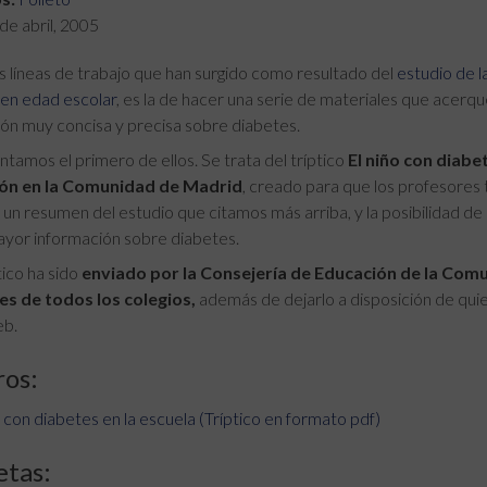
de abril, 2005
s líneas de trabajo que han surgido como resultado del
estudio de l
 en edad escolar
, es la de hacer una serie de materiales que acerqu
ón muy concisa y precisa sobre diabetes.
tamos el primero de ellos. Se trata del tríptico
El niño con diabe
ión en la Comunidad de Madrid
, creado para que los profesores
 un resumen del estudio que citamos más arriba, y la posibilidad d
ayor información sobre diabetes.
tico ha sido
enviado por la Consejería de Educación de la Comu
es de todos los colegios,
además de dejarlo a disposición de quie
eb.
ros:
o con diabetes en la escuela (Tríptico en formato pdf)
etas: