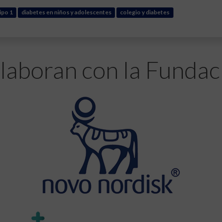
ipo 1
diabetes en niños y adolescentes
colegio y diabetes
laboran con la Fundac