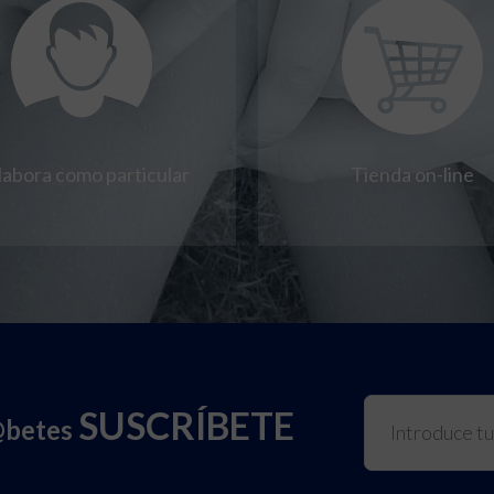
labora como particular
Tienda on-line
SUSCRÍBETE
@betes