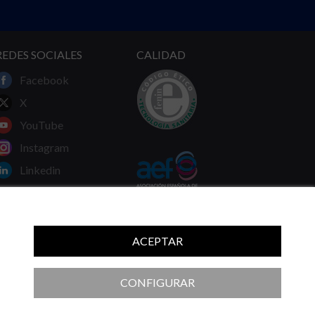
REDES SOCIALES
CALIDAD
Facebook
X
YouTube
Instagram
Linkedin
ACEPTAR
 ni las recomendaciones de su médico.
CONFIGURAR