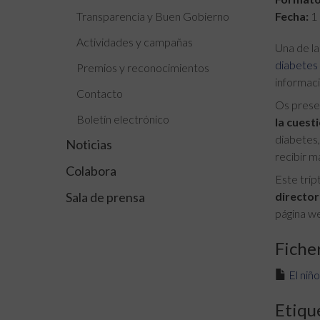
Transparencia y Buen Gobierno
Fecha:
1 
Actividades y campañas
Una de la
diabetes
Premios y reconocimientos
informaci
Contacto
Os presen
Boletín electrónico
la cuest
diabetes,
Noticias
recibir m
Colabora
Este tríp
Sala de prensa
director
página w
Fiche
El niñ
Etiqu