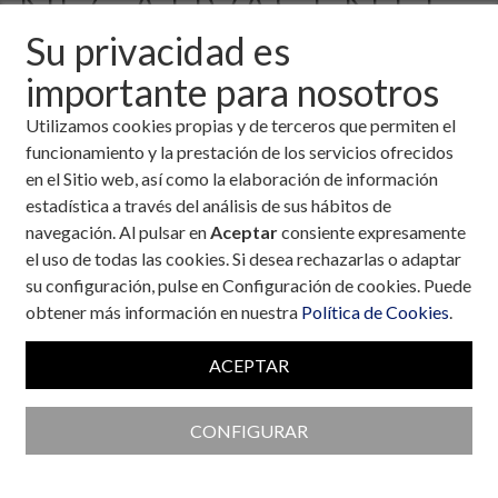
NEGATIVAS EN EL
Su privacidad es
TRATAMIENTO DE
importante para nosotros
DIABETICOS
Utilizamos cookies propias y de terceros que permiten el
funcionamiento y la prestación de los servicios ofrecidos
en el Sitio web, así como la elaboración de información
19 de diciembre, 2001
estadística a través del análisis de sus hábitos de
navegación. Al pulsar en
Aceptar
consiente expresamente
Descargar fichero de la noticia completa (formato
el uso de todas las cookies. Si desea rechazarlas o adaptar
pdf)
su configuración, pulse en Configuración de cookies. Puede
obtener más información en nuestra
Política de Cookies
.
ACEPTAR
CONFIGURAR