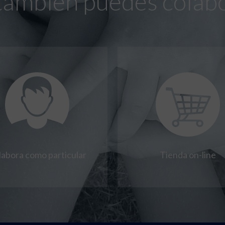
también puedes colab
labora como particular
Tienda on-line