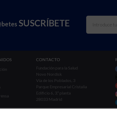
SUSCRÍBETE
@betes
NIDOS
CONTACTO
Fundación para la Salud
ción
Novo Nordisk
Vía de los Poblados, 3
Parque Empresarial Cristalia
a
Edificio 6, 3.ª planta
rensa
28033 Madrid
Tel.
91 360 16 40