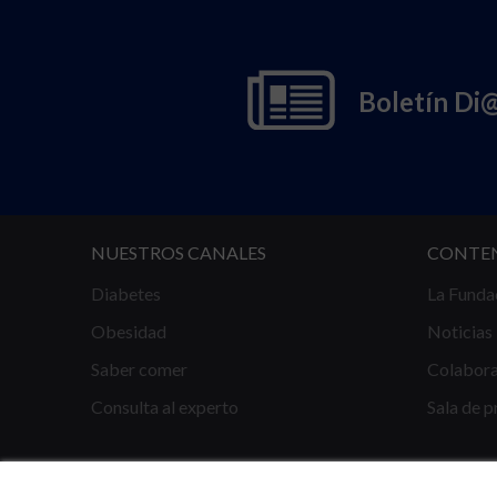
Boletín Di
NUESTROS CANALES
CONTE
Diabetes
La Funda
Obesidad
Noticias
Saber comer
Colabor
Consulta al experto
Sala de p