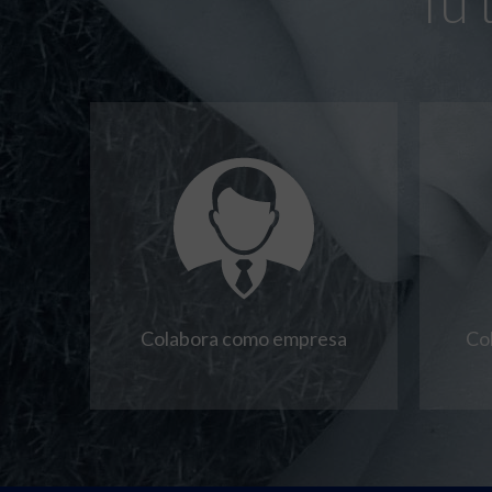
Tú 
Colabora como empresa
Co