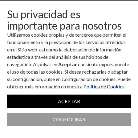
Descargar fichero de la noticia completa (formato
Su privacidad es
pdf)
importante para nosotros
Utilizamos cookies propias y de terceros que permiten el
funcionamiento y la prestación de los servicios ofrecidos
en el Sitio web, así como la elaboración de información
estadística a través del análisis de sus hábitos de
navegación. Al pulsar en
Aceptar
consiente expresamente
el uso de todas las cookies. Si desea rechazarlas o adaptar
su configuración, pulse en Configuración de cookies. Puede
obtener más información en nuestra
Política de Cookies
.
ACEPTAR
CONFIGURAR
Colaboran con la Fundación