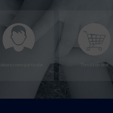
labora como particular
Tienda on-line