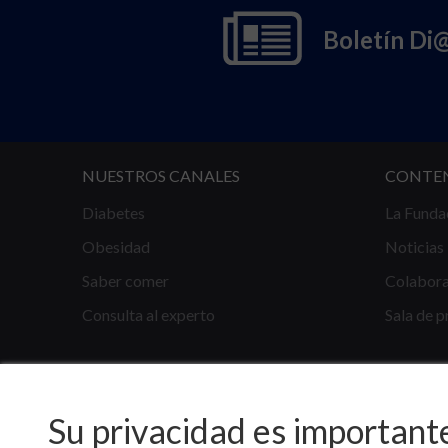
Boletín Di
NUESTROS CANALES
CONTE
Diabetes
La Funda
Obesidad
Noticias
Saber comer
Colabor
Consulta al experto
Sala de p
Su privacidad es important