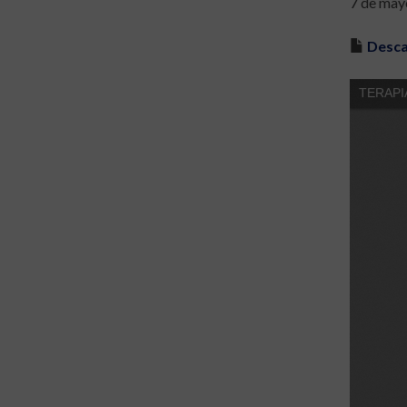
7 de may
Desca