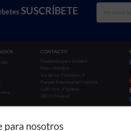
SUSCRÍBETE
@betes
NIDOS
CONTACTO
Fundación para la Salud
ción
Novo Nordisk
Vía de los Poblados, 3
Parque Empresarial Cristalia
a
Edificio 6, 3.ª planta
rensa
28033 Madrid
Tel.
91 360 16 40
info@fundacionparalasalud.org
e para nosotros