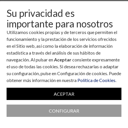
28 de mayo, 2002
Su privacidad es
importante para nosotros
Descargar fichero de la noticia completa (formato
pdf)
Utilizamos cookies propias y de terceros que permiten el
funcionamiento y la prestación de los servicios ofrecidos
en el Sitio web, así como la elaboración de información
estadística a través del análisis de sus hábitos de
navegación. Al pulsar en
Aceptar
consiente expresamente
el uso de todas las cookies. Si desea rechazarlas o adaptar
su configuración, pulse en Configuración de cookies. Puede
obtener más información en nuestra
Política de Cookies
.
ACEPTAR
CONFIGURAR