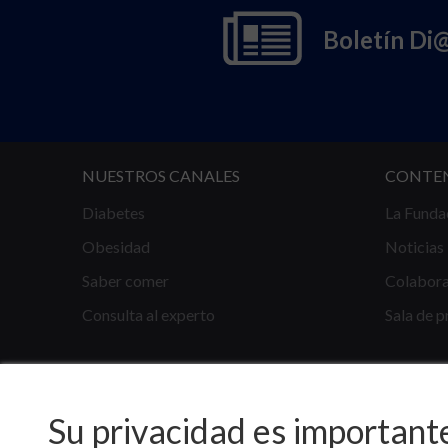
Boletín Di
NUESTROS CANALES
CONTE
Diabetes
La Funda
Obesidad
Noticias
Saber comer
Colabor
Consulta al experto
Sala de p
Su privacidad es important