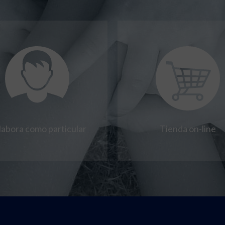
labora como particular
Tienda on-line