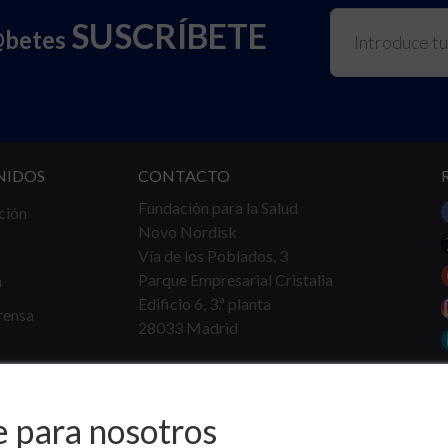
SUSCRÍBETE
@betes
NIDOS
CONTACTO
Fundación para la Salud
ción
Novo Nordisk
Vía de los Poblados, 3
Parque Empresarial Cristalia
a
Edificio 6, 3.ª planta
rensa
28033 Madrid
Tel.
91 360 16 40
info@fundacionparalasalud.org
e para nosotros