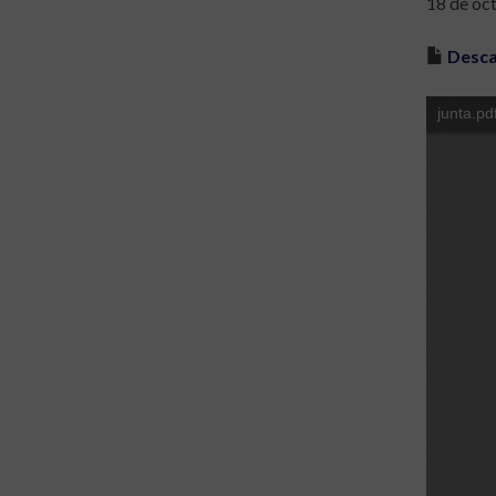
18 de oc
Desca