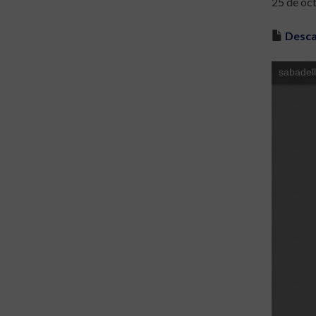
25 de oc
Desca