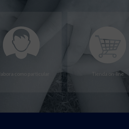
labora como particular
Tienda on-line