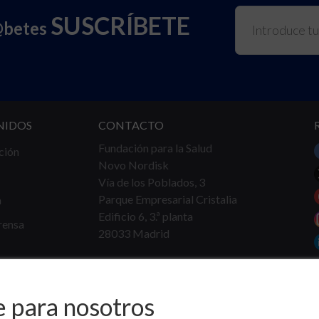
SUSCRÍBETE
@betes
NIDOS
CONTACTO
Fundación para la Salud
ción
Novo Nordisk
Vía de los Poblados, 3
Parque Empresarial Cristalia
a
Edificio 6, 3.ª planta
rensa
28033 Madrid
Tel.
91 360 16 40
info@fundacionparalasalud.org
e para nosotros