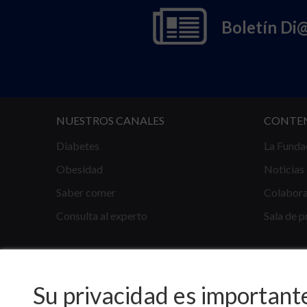
Boletín Di
NUESTROS CANALES
CONTE
Diabetes
La Funda
Obesidad
Noticias
Saber comer
Colabor
Consulta al experto
Sala de p
Su privacidad es important