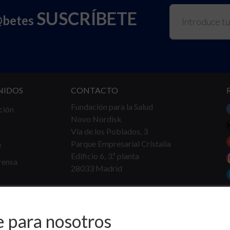
SUSCRÍBETE
@betes
NIDOS
CONTACTO
Fundación para la Salud
ción
Novo Nordisk
Vía de los Poblados, 3
Parque Empresarial Cristalia
a
Edificio 6, 3.ª planta
rensa
28033 Madrid
Tel.
91 360 16 40
info@fundacionparalasalud.org
e para nosotros