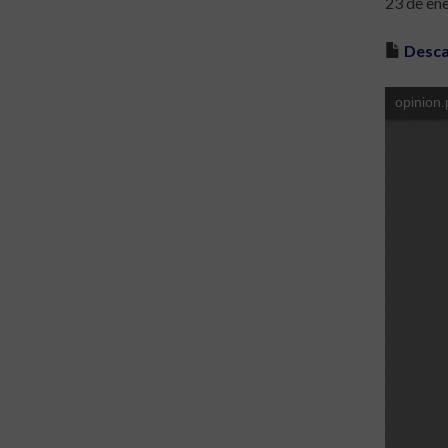
23 de en
Desca