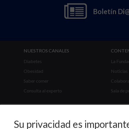
Boletín Di
NUESTROS CANALES
CONTE
Diabetes
La Funda
Obesidad
Noticias
Saber comer
Colabor
Consulta al experto
Sala de p
Su privacidad es important