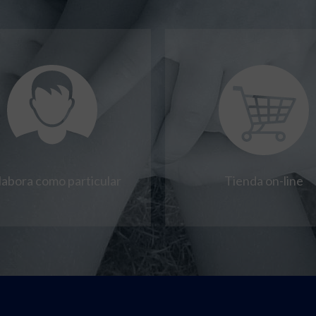
labora como particular
Tienda on-line