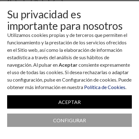
ASUNTO:
Su privacidad es
DISCRIMINADO
importante para nosotros
POR DIABETES.
Utilizamos cookies propias y de terceros que permiten el
funcionamiento y la prestación de los servicios ofrecidos
en el Sitio web, así como la elaboración de información
28 de febrero, 2003
estadística a través del análisis de sus hábitos de
navegación. Al pulsar en
Aceptar
consiente expresamente
Descargar fichero de la noticia completa (formato
el uso de todas las cookies. Si desea rechazarlas o adaptar
pdf)
su configuración, pulse en Configuración de cookies. Puede
obtener más información en nuestra
Política de Cookies
.
ACEPTAR
CONFIGURAR