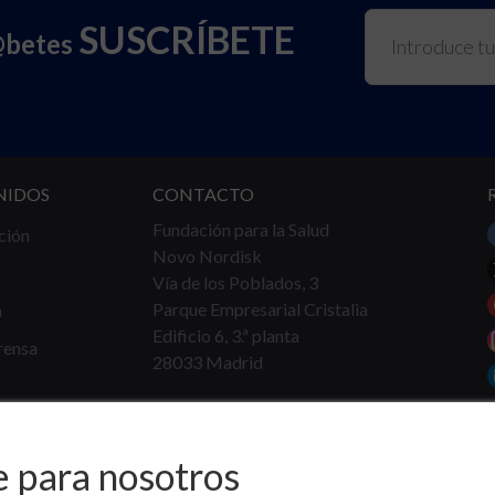
SUSCRÍBETE
@betes
NIDOS
CONTACTO
Fundación para la Salud
ción
Novo Nordisk
Vía de los Poblados, 3
Parque Empresarial Cristalia
a
Edificio 6, 3.ª planta
rensa
28033 Madrid
Tel.
91 360 16 40
info@fundacionparalasalud.org
e para nosotros