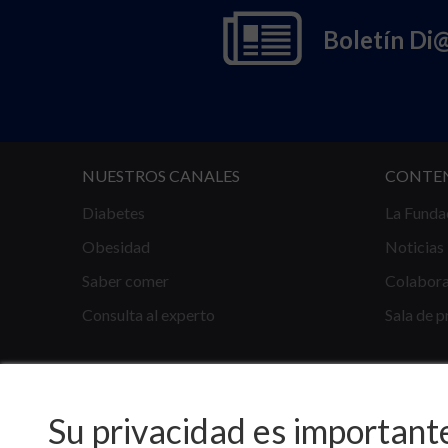
Boletín Di
NUESTROS CANALES
CONTE
Diabetes
La Funda
Obesidad
Noticias
Saber comer
Colabor
Consulta al experto
Sala de p
Su privacidad es important