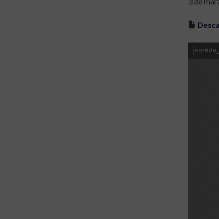
3 de mar
Desca