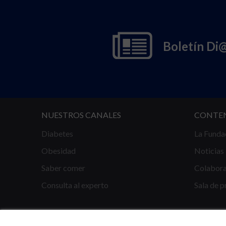
Boletín Di
NUESTROS CANALES
CONTE
Diabetes
La Funda
Obesidad
Noticias
Saber comer
Colabor
Consulta al experto
Sala de p