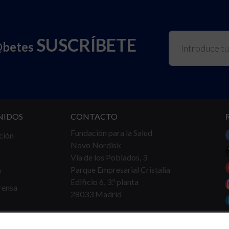
SUSCRÍBETE
@betes
NIDOS
CONTACTO
Fundación para la Salud
ción
Novo Nordisk
Vía de los Poblados, 3
Parque Empresarial Cristalia
a
Edificio 6, 3.ª planta
rensa
28033 Madrid
Tel.
91 360 16 40