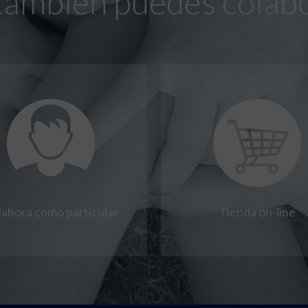
también puedes colab
labora como particular
Tienda on-line