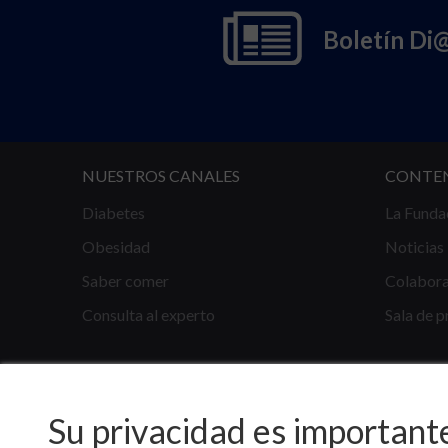
Boletín Di
NUESTROS CANALES
CONTE
Diabetes
La Funda
Obesidad
Noticias
Saber comer
Colabor
Consulta al experto
Sala de p
Su privacidad es important