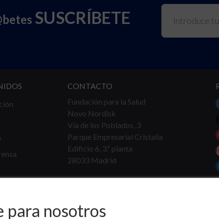
SUSCRÍBETE
@betes
NIDOS
CONTACTO
Fundación para la Salud
ción
Novo Nordisk
Vía de los Poblados, 3
Parque Empresarial Cristalia
a
Edificio 6, 3.ª planta
rensa
28033 Madrid
Tel.
91 360 16 40
info@fundacionparalasalud.org
e para nosotros