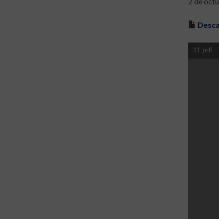
2 de oct
Desca