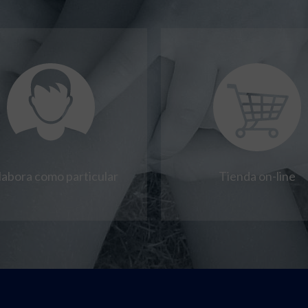
labora como particular
Tienda on-line