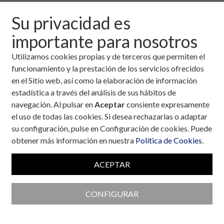
27 de abril, 2004
Su privacidad es
importante para nosotros
Descargar fichero de la noticia completa (formato
pdf)
Utilizamos cookies propias y de terceros que permiten el
funcionamiento y la prestación de los servicios ofrecidos
en el Sitio web, así como la elaboración de información
estadística a través del análisis de sus hábitos de
navegación. Al pulsar en
Aceptar
consiente expresamente
el uso de todas las cookies. Si desea rechazarlas o adaptar
su configuración, pulse en Configuración de cookies. Puede
obtener más información en nuestra
Política de Cookies
.
ACEPTAR
CONFIGURAR