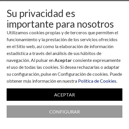
22 de mayo, 2004
Su privacidad es
importante para nosotros
Descargar fichero de la noticia completa (formato
pdf)
Utilizamos cookies propias y de terceros que permiten el
funcionamiento y la prestación de los servicios ofrecidos
en el Sitio web, así como la elaboración de información
estadística a través del análisis de sus hábitos de
navegación. Al pulsar en
Aceptar
consiente expresamente
el uso de todas las cookies. Si desea rechazarlas o adaptar
su configuración, pulse en Configuración de cookies. Puede
obtener más información en nuestra
Política de Cookies
.
ACEPTAR
CONFIGURAR