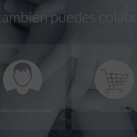
también puedes colab
labora como particular
Tienda on-line