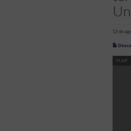
Un
12 de ag
Desca