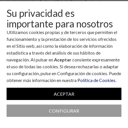
como la diabetes
Su privacidad es
importante para nosotros
27 de septiembre, 2004
Utilizamos cookies propias y de terceros que permiten el
Descargar fichero de la noticia completa (formato
funcionamiento y la prestación de los servicios ofrecidos
pdf)
en el Sitio web, así como la elaboración de información
estadística a través del análisis de sus hábitos de
navegación. Al pulsar en
Aceptar
consiente expresamente
el uso de todas las cookies. Si desea rechazarlas o adaptar
su configuración, pulse en Configuración de cookies. Puede
obtener más información en nuestra
Política de Cookies
.
ACEPTAR
CONFIGURAR