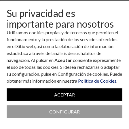
Descargar fichero de la noticia completa (formato
Su privacidad es
pdf)
importante para nosotros
Utilizamos cookies propias y de terceros que permiten el
funcionamiento y la prestación de los servicios ofrecidos
en el Sitio web, así como la elaboración de información
estadística a través del análisis de sus hábitos de
navegación. Al pulsar en
Aceptar
consiente expresamente
el uso de todas las cookies. Si desea rechazarlas o adaptar
su configuración, pulse en Configuración de cookies. Puede
obtener más información en nuestra
Política de Cookies
.
ACEPTAR
CONFIGURAR
Colaboran con la Fundación