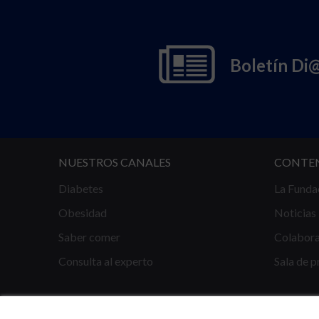
Boletín Di
NUESTROS CANALES
CONTE
Diabetes
La Funda
Obesidad
Noticias
Saber comer
Colabor
Consulta al experto
Sala de p