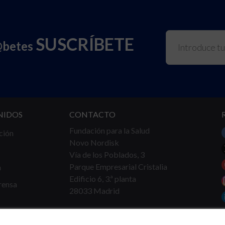
SUSCRÍBETE
@betes
NIDOS
CONTACTO
Fundación para la Salud
ción
Novo Nordisk
Vía de los Poblados, 3
Parque Empresarial Cristalia
a
Edificio 6, 3.ª planta
rensa
28033 Madrid
Tel.
91 360 16 40