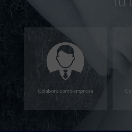
Tú 
Colabora como empresa
Co