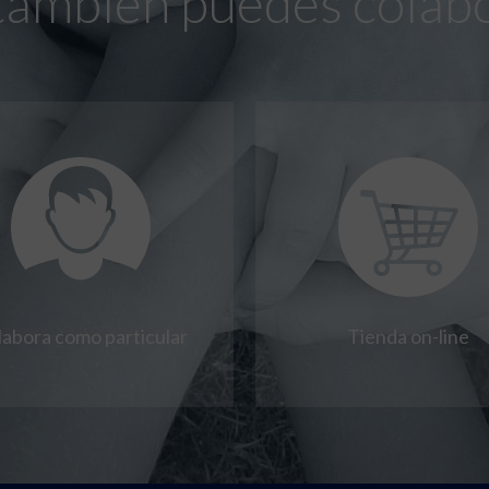
también puedes colab
labora como particular
Tienda on-line