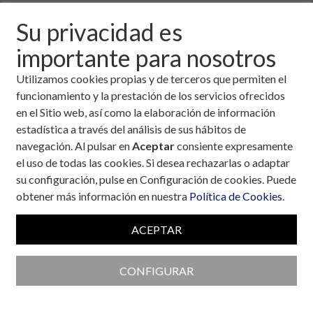
21 de julio, 2005
Su privacidad es
importante para nosotros
Descargar fichero de la noticia completa (formato
pdf)
Utilizamos cookies propias y de terceros que permiten el
funcionamiento y la prestación de los servicios ofrecidos
en el Sitio web, así como la elaboración de información
estadística a través del análisis de sus hábitos de
navegación. Al pulsar en
Aceptar
consiente expresamente
el uso de todas las cookies. Si desea rechazarlas o adaptar
su configuración, pulse en Configuración de cookies. Puede
obtener más información en nuestra
Política de Cookies
.
ACEPTAR
CONFIGURAR