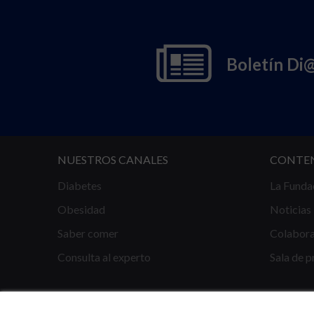
Boletín Di
NUESTROS CANALES
CONTE
Diabetes
La Funda
Obesidad
Noticias
Saber comer
Colabor
Consulta al experto
Sala de p