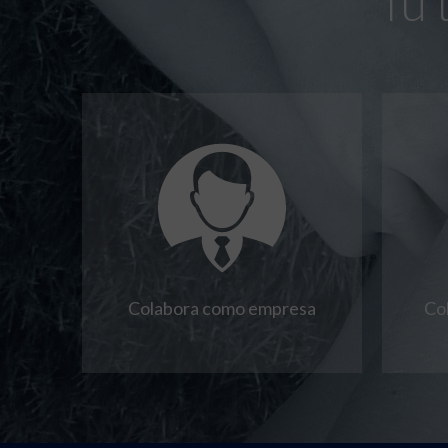
Tú 
Colabora como empresa
Co