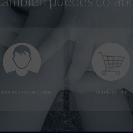
también puedes colab
labora como particular
Tienda on-line