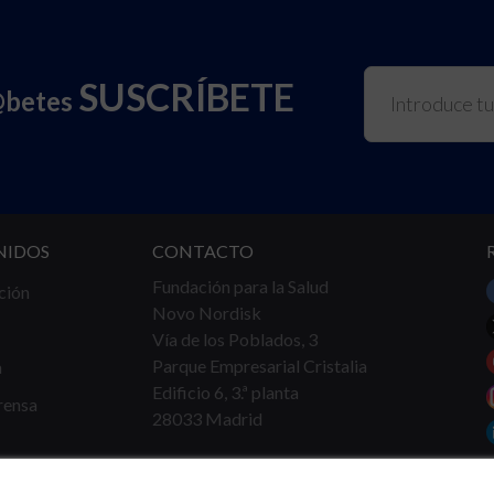
SUSCRÍBETE
@betes
NIDOS
CONTACTO
Fundación para la Salud
ción
Novo Nordisk
Vía de los Poblados, 3
Parque Empresarial Cristalia
a
Edificio 6, 3.ª planta
rensa
28033 Madrid
Tel.
91 360 16 40