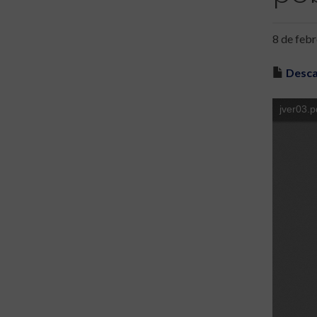
8 de febr
Desca