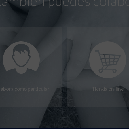
también puedes colab
labora como particular
Tienda on-line