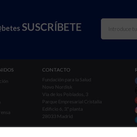
SUSCRÍBETE
@betes
NIDOS
CONTACTO
Fundación para la Salud
ción
Novo Nordisk
Vía de los Poblados, 3
Parque Empresarial Cristalia
a
Edificio 6, 3.ª planta
rensa
28033 Madrid
Tel.
91 360 16 40