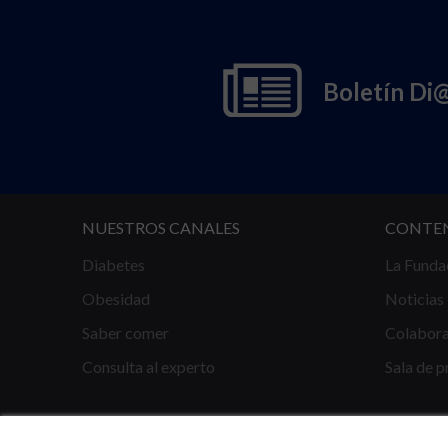
Boletín Di
NUESTROS CANALES
CONTE
Diabetes
La Funda
Obesidad
Noticias
Saber comer
Colabor
Consulta al experto
Sala de p