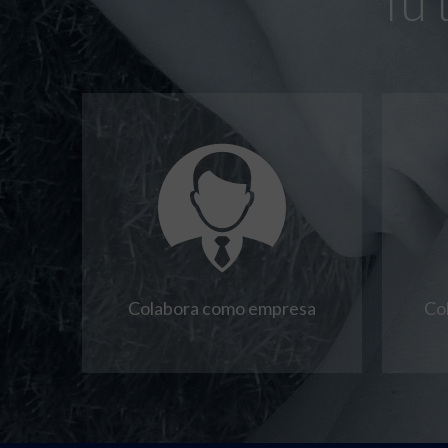
Tú 
Colabora como empresa
Co