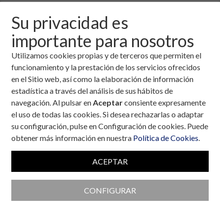
Descargar fichero de la noticia completa (formato
Su privacidad es
pdf)
importante para nosotros
Utilizamos cookies propias y de terceros que permiten el
funcionamiento y la prestación de los servicios ofrecidos
en el Sitio web, así como la elaboración de información
estadística a través del análisis de sus hábitos de
navegación. Al pulsar en
Aceptar
consiente expresamente
el uso de todas las cookies. Si desea rechazarlas o adaptar
su configuración, pulse en Configuración de cookies. Puede
obtener más información en nuestra
Política de Cookies
.
ACEPTAR
CONFIGURAR
Colaboran con la Fundación