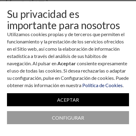
(Cádiz)
Su privacidad es
importante para nosotros
21 de diciembre, 2005
Utilizamos cookies propias y de terceros que permiten el
Descargar fichero de la noticia completa (formato
funcionamiento y la prestación de los servicios ofrecidos
pdf)
en el Sitio web, así como la elaboración de información
estadística a través del análisis de sus hábitos de
navegación. Al pulsar en
Aceptar
consiente expresamente
el uso de todas las cookies. Si desea rechazarlas o adaptar
su configuración, pulse en Configuración de cookies. Puede
obtener más información en nuestra
Política de Cookies
.
ACEPTAR
CONFIGURAR