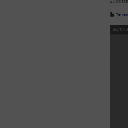
20 de fe
Desca