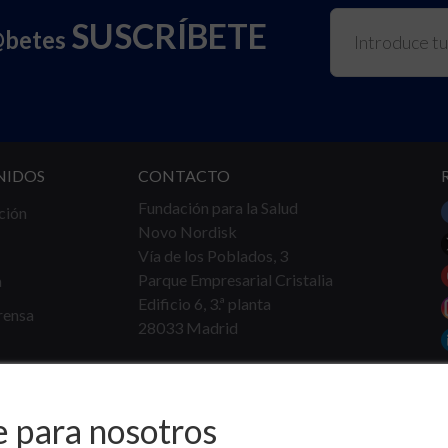
SUSCRÍBETE
@betes
NIDOS
CONTACTO
Fundación para la Salud
ción
Novo Nordisk
Vía de los Poblados, 3
Parque Empresarial Cristalia
a
Edificio 6, 3.ª planta
rensa
28033 Madrid
Tel.
91 360 16 40
info@fundacionparalasalud.org
e para nosotros