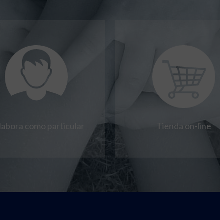
labora como particular
Tienda on-line