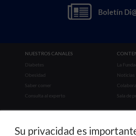
Boletín Di
NUESTROS CANALES
CONTE
Diabetes
La Funda
Obesidad
Noticias
Saber comer
Colabor
Consulta al experto
Sala de p
Su privacidad es important