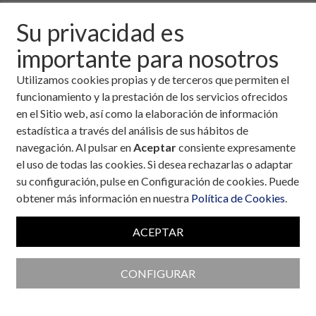
Descargar fichero de la noticia completa (formato
Su privacidad es
pdf)
importante para nosotros
Utilizamos cookies propias y de terceros que permiten el
funcionamiento y la prestación de los servicios ofrecidos
en el Sitio web, así como la elaboración de información
estadística a través del análisis de sus hábitos de
navegación. Al pulsar en
Aceptar
consiente expresamente
el uso de todas las cookies. Si desea rechazarlas o adaptar
su configuración, pulse en Configuración de cookies. Puede
obtener más información en nuestra
Política de Cookies
.
ACEPTAR
CONFIGURAR
Colaboran con la Fundación