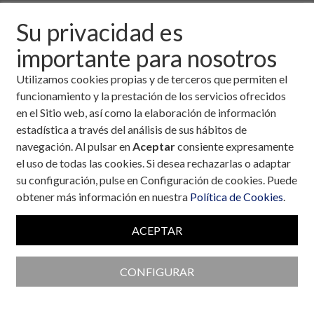
8 de junio, 2006
Su privacidad es
importante para nosotros
Descargar fichero de la noticia completa (formato
pdf)
Utilizamos cookies propias y de terceros que permiten el
funcionamiento y la prestación de los servicios ofrecidos
en el Sitio web, así como la elaboración de información
estadística a través del análisis de sus hábitos de
navegación. Al pulsar en
Aceptar
consiente expresamente
el uso de todas las cookies. Si desea rechazarlas o adaptar
su configuración, pulse en Configuración de cookies. Puede
obtener más información en nuestra
Política de Cookies
.
ACEPTAR
CONFIGURAR