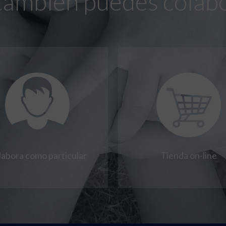
también puedes colab
labora como particular
Tienda on-line