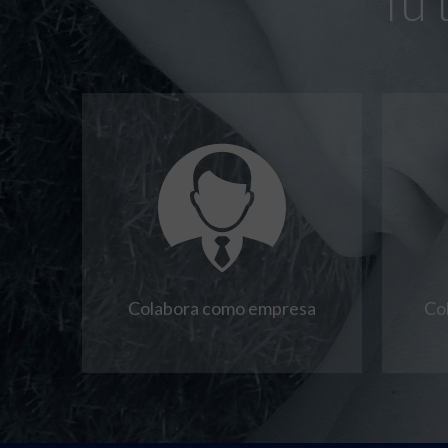
Tú 
Colabora como empresa
Co