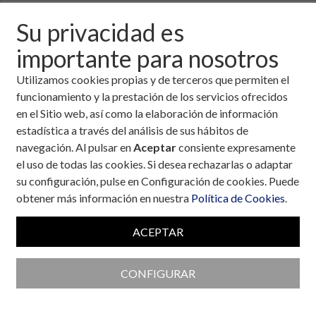
Descargar fichero de la noticia completa (formato
Su privacidad es
pdf)
importante para nosotros
Utilizamos cookies propias y de terceros que permiten el
funcionamiento y la prestación de los servicios ofrecidos
en el Sitio web, así como la elaboración de información
estadística a través del análisis de sus hábitos de
navegación. Al pulsar en
Aceptar
consiente expresamente
el uso de todas las cookies. Si desea rechazarlas o adaptar
su configuración, pulse en Configuración de cookies. Puede
obtener más información en nuestra
Política de Cookies
.
ACEPTAR
CONFIGURAR
Colaboran con la Fundación