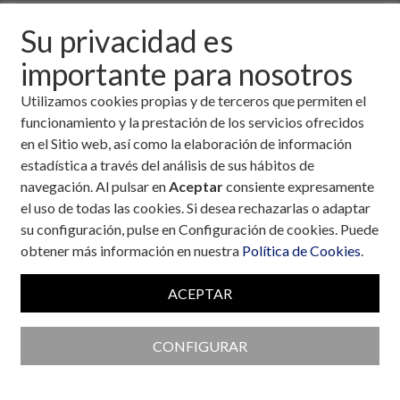
9 de enero, 2007
Su privacidad es
importante para nosotros
Descargar fichero de la noticia completa (formato
pdf)
Utilizamos cookies propias y de terceros que permiten el
funcionamiento y la prestación de los servicios ofrecidos
en el Sitio web, así como la elaboración de información
estadística a través del análisis de sus hábitos de
navegación. Al pulsar en
Aceptar
consiente expresamente
el uso de todas las cookies. Si desea rechazarlas o adaptar
su configuración, pulse en Configuración de cookies. Puede
obtener más información en nuestra
Política de Cookies
.
ACEPTAR
CONFIGURAR