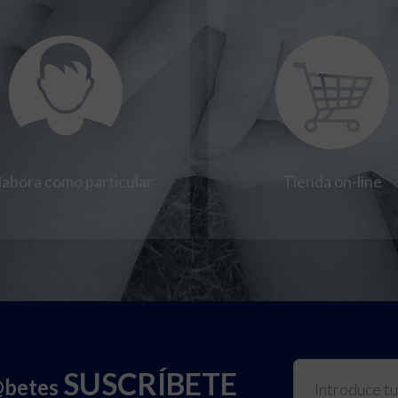
labora como particular
Tienda on-line
SUSCRÍBETE
@betes