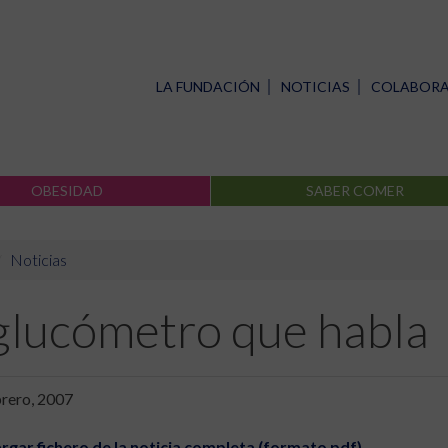
LA FUNDACIÓN
NOTICIAS
COLABOR
OBESIDAD
SABER COMER
Noticias
 glucómetro que habla
brero, 2007
rgar fichero de la noticia completa (formato pdf)