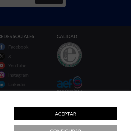
REDES SOCIALES
CALIDAD
Facebook
X
YouTube
Instagram
Linkedin
ACEPTAR
 ni las recomendaciones de su médico.
CONFIGURAR