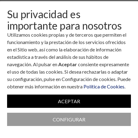
Descargar fichero de la noticia completa (formato
Su privacidad es
pdf)
importante para nosotros
Utilizamos cookies propias y de terceros que permiten el
funcionamiento y la prestación de los servicios ofrecidos
en el Sitio web, así como la elaboración de información
estadística a través del análisis de sus hábitos de
navegación. Al pulsar en
Aceptar
consiente expresamente
el uso de todas las cookies. Si desea rechazarlas o adaptar
su configuración, pulse en Configuración de cookies. Puede
obtener más información en nuestra
Política de Cookies
.
ACEPTAR
CONFIGURAR
Colaboran con la Fundación