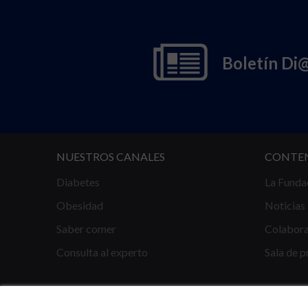
Boletín Di
NUESTROS CANALES
CONTE
Diabetes
La Funda
Obesidad
Noticias
Saber comer
Colabor
Consulta al experto
Sala de p