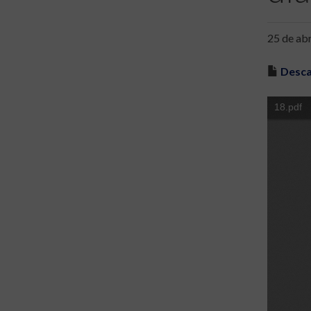
25 de abr
Desca