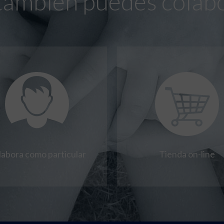
también puedes colab
labora como particular
Tienda on-line