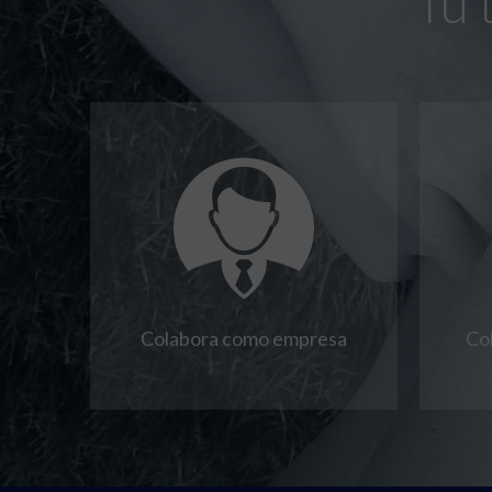
Tú 
Colabora como empresa
Co