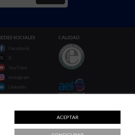
REDES SOCIALES
CALIDAD
Facebook
X
YouTube
Instagram
Linkedin
ACEPTAR
 ni las recomendaciones de su médico.
CONFIGURAR