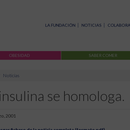
LA FUNDACIÓN
NOTICIAS
COLABOR
OBESIDAD
SABER COMER
Noticias
insulina se homologa.
zo, 2001
rgar fichero de la noticia completa (formato pdf)