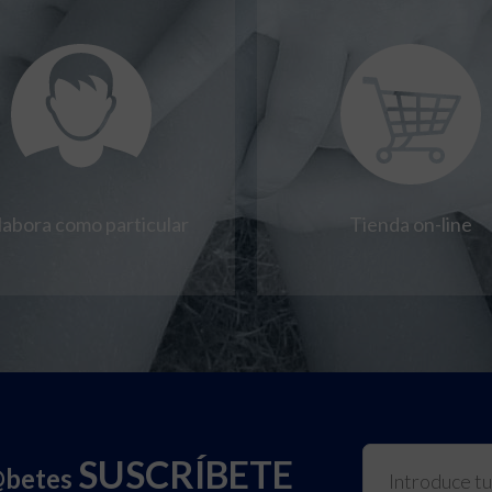
labora como particular
Tienda on-line
SUSCRÍBETE
@betes