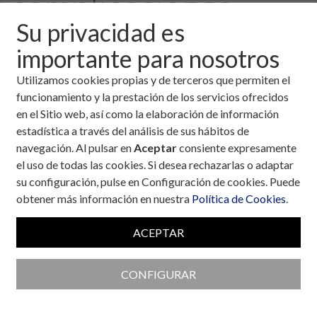
complicaciones
Su privacidad es
asociadas
importante para nosotros
Utilizamos cookies propias y de terceros que permiten el
13 de noviembre, 2007
funcionamiento y la prestación de los servicios ofrecidos
en el Sitio web, así como la elaboración de información
Descargar fichero de la noticia completa (formato
estadística a través del análisis de sus hábitos de
pdf)
navegación. Al pulsar en
Aceptar
consiente expresamente
el uso de todas las cookies. Si desea rechazarlas o adaptar
su configuración, pulse en Configuración de cookies. Puede
obtener más información en nuestra
Política de Cookies
.
ACEPTAR
CONFIGURAR