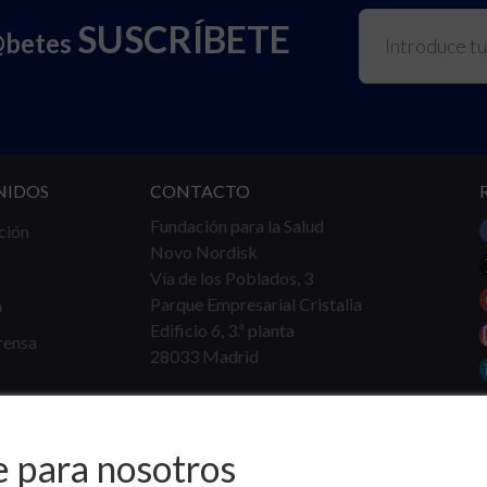
SUSCRÍBETE
@betes
NIDOS
CONTACTO
Fundación para la Salud
ción
Novo Nordisk
Vía de los Poblados, 3
Parque Empresarial Cristalia
a
Edificio 6, 3.ª planta
rensa
28033 Madrid
Tel.
91 360 16 40
info@fundacionparalasalud.org
e para nosotros