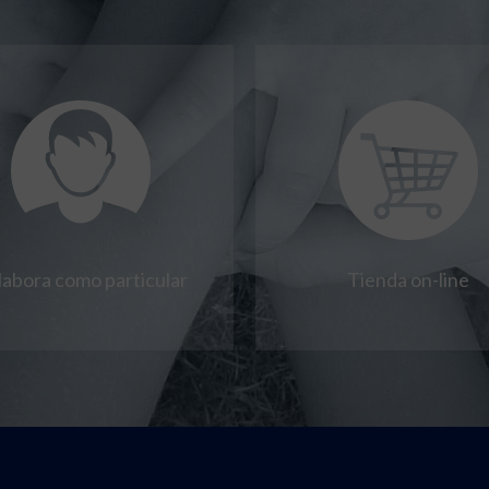
labora como particular
Tienda on-line