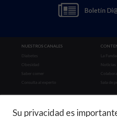
Boletín Di
NUESTROS CANALES
CONTE
Diabetes
La Funda
Obesidad
Noticias
Saber comer
Colabor
Consulta al experto
Sala de p
Su privacidad es important