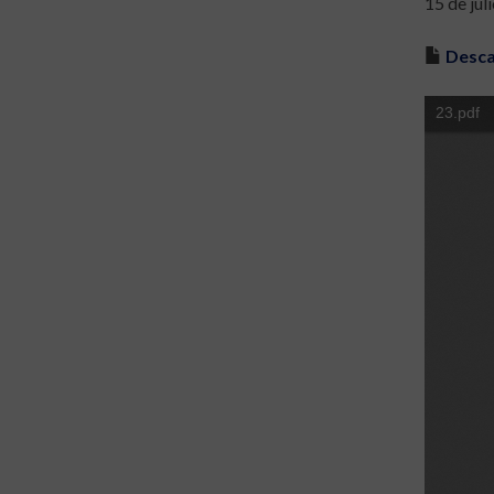
15 de jul
Desca