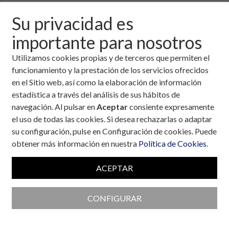
Descargar fichero de la noticia completa (formato
Su privacidad es
pdf)
importante para nosotros
Utilizamos cookies propias y de terceros que permiten el
funcionamiento y la prestación de los servicios ofrecidos
en el Sitio web, así como la elaboración de información
estadística a través del análisis de sus hábitos de
navegación. Al pulsar en
Aceptar
consiente expresamente
el uso de todas las cookies. Si desea rechazarlas o adaptar
su configuración, pulse en Configuración de cookies. Puede
obtener más información en nuestra
Política de Cookies
.
ACEPTAR
CONFIGURAR
Colaboran con la Fundación