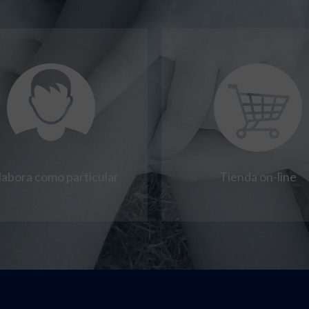
labora como particular
Tienda on-line