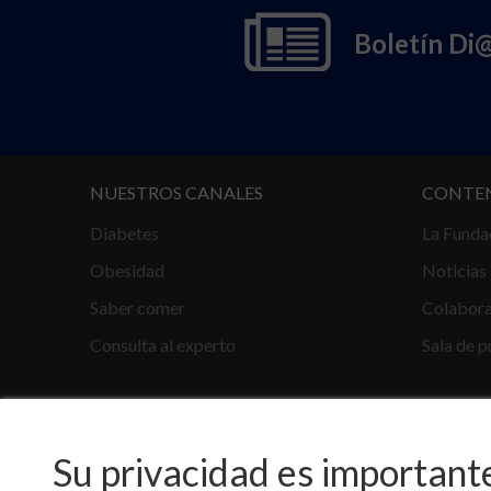
Boletín Di
NUESTROS CANALES
CONTE
Diabetes
La Funda
Obesidad
Noticias
Saber comer
Colabor
Consulta al experto
Sala de p
Su privacidad es important