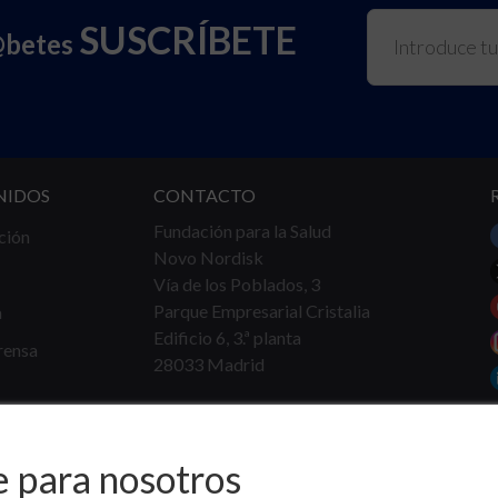
SUSCRÍBETE
@betes
NIDOS
CONTACTO
Fundación para la Salud
ción
Novo Nordisk
Vía de los Poblados, 3
Parque Empresarial Cristalia
a
Edificio 6, 3.ª planta
rensa
28033 Madrid
Tel.
91 360 16 40
info@fundacionparalasalud.org
e para nosotros