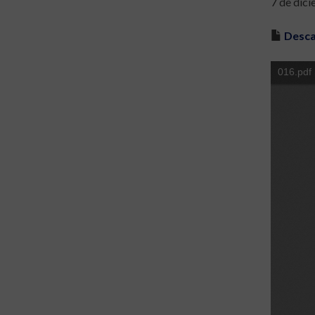
7 de dic
Desca