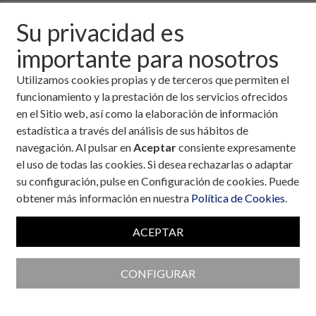
Descargar fichero de la noticia completa (formato
Su privacidad es
pdf)
importante para nosotros
Utilizamos cookies propias y de terceros que permiten el
funcionamiento y la prestación de los servicios ofrecidos
en el Sitio web, así como la elaboración de información
estadística a través del análisis de sus hábitos de
navegación. Al pulsar en
Aceptar
consiente expresamente
el uso de todas las cookies. Si desea rechazarlas o adaptar
su configuración, pulse en Configuración de cookies. Puede
obtener más información en nuestra
Política de Cookies
.
ACEPTAR
CONFIGURAR
Colaboran con la Fundación