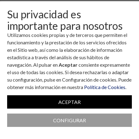
Descargar fichero de la noticia completa (formato
Su privacidad es
pdf)
importante para nosotros
Utilizamos cookies propias y de terceros que permiten el
funcionamiento y la prestación de los servicios ofrecidos
en el Sitio web, así como la elaboración de información
estadística a través del análisis de sus hábitos de
navegación. Al pulsar en
Aceptar
consiente expresamente
el uso de todas las cookies. Si desea rechazarlas o adaptar
su configuración, pulse en Configuración de cookies. Puede
obtener más información en nuestra
Política de Cookies
.
ACEPTAR
CONFIGURAR
Colaboran con la Fundación