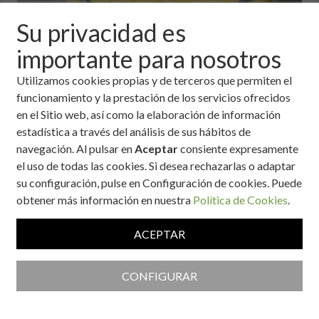
Su privacidad es
importante para nosotros
Ingredientes
Utilizamos cookies propias y de terceros que permiten el
funcionamiento y la prestación de los servicios ofrecidos
1 taza de leche de leche vegetal como almendra
en el Sitio web, así como la elaboración de información
1 cucharadita de cúrcuma en polvo
estadística a través del análisis de sus hábitos de
1/2 cucharadita de canela en polvo
navegación. Al pulsar en
Aceptar
consiente expresamente
Una pizca de pimienta negra (mejora la absorción de la
el uso de todas las cookies. Si desea rechazarlas o adaptar
curcumina)
su configuración, pulse en Configuración de cookies. Puede
1/2 cucharadita de jengibre en polvo (opcional)
obtener más información en nuestra
Política de Cookies
.
1 cucharada de aceite de coco (opcional)
ACEPTAR
Ración:
4 Personas
CONFIGURAR
Tiempo:
De 5 a 10 minutos